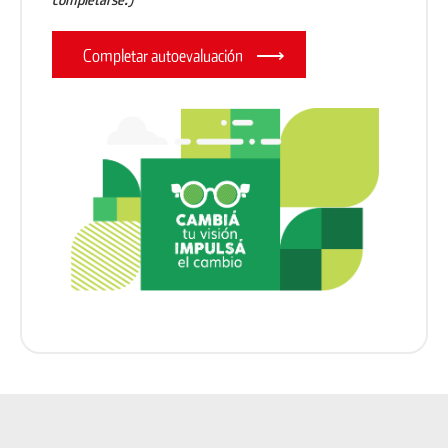
⟶
Completar autoevaluación