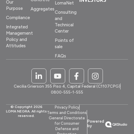
Our
LomaNet
Purpose
Aggregates
Consulting
Compliance
and
Technical
Integrated
Center
Management
Policy and
Points of
Attitudes
sale
FAQs
Cecilia Grierson 355 Piso 4, Capital Federal (C1107CPG)
0800-555-1-555
© Copyright 2026
Privacy Policy
LOMA NEGRA. All rights
Terms and Conditions
reserved.
General Directorate
Powered
for Consumer
by
Defense and