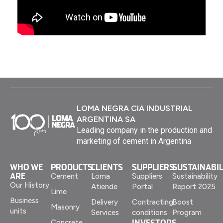
LOMA NEGRA CIA INDUSTRIAL
ARGENTINA SA
Leading company in the production and
marketing of cement in Argentina
WHO WE
PRODUCTS
CLIENTS
SUPPLIERS
SUSTAINABIL
ARE
Cement
Loma
Suppliers
Sustainability
Our History
Atiende
Portal
Report 2025
Lime
Business
Delivery
Contracting
Boost
Masonry
units
Services
conditions
Program
INVESTORS
Concrete