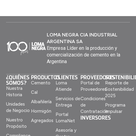
LOMA NEGRA CIA INDUSTRIAL
ARGENTINA SA
Empresa Líder en la producción y
comercialización de cemento en la
Argentina
¿QUIÉNES
PRODUCTOS
CLIENTES
PROVEEDORES
SOSTENIBIL
SOMOS?
Cemento
Loma
Portal de
Reporte de
Nuestra
Atiende
Proveedores
Sostenibilidad
Cal
Historia
2025
Servicios de
Condiciones
Albañilería
Unidades
Entrega
de
Programa
de Negocio
Hormigón
Contratación
Impulsar
Portal
INVERSORES
Nuestro
Agregados
LomaNet
Propósito
Asesoría y
Compliance