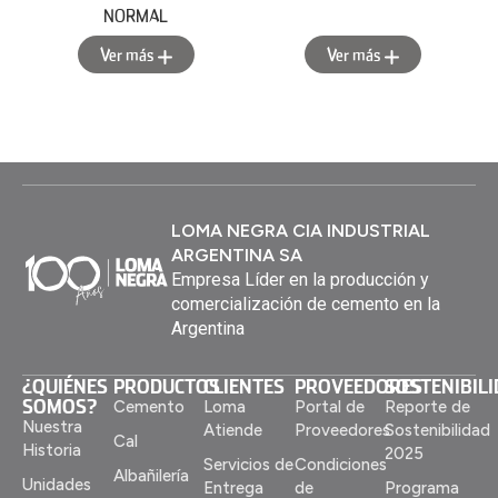
NORMAL
Ver más
Ver más
LOMA NEGRA CIA INDUSTRIAL
ARGENTINA SA
Empresa Líder en la producción y
comercialización de cemento en la
Argentina
¿QUIÉNES
PRODUCTOS
CLIENTES
PROVEEDORES
SOSTENIBIL
SOMOS?
Cemento
Loma
Portal de
Reporte de
Nuestra
Atiende
Proveedores
Sostenibilidad
Cal
Historia
2025
Servicios de
Condiciones
Albañilería
Unidades
Entrega
de
Programa