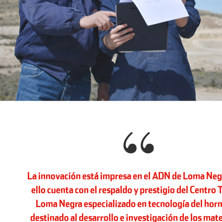
La
innovación
está impresa en el ADN de Loma Neg
ello cuenta con el respaldo y prestigio del
Centro 
Loma Negra especializado en tecnología del hor
destinado al desarrollo e investigación de los mate