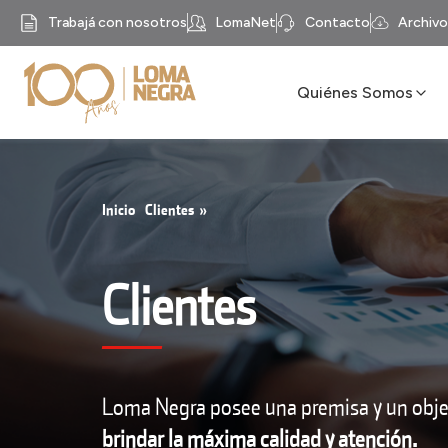
Trabajá con nosotros
LomaNet
Contacto
Archivo
Quiénes Somos
Nuestra Historia
Unidades de Trabajo
Misión, visión y valore
Inicio
Clientes
»
Nuestro Propósito
Compliance
Recycomb
Clientes
Loma Negra posee una premisa y un objet
brindar la máxima calidad y atención.