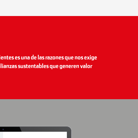
ientes es una de las razones que nos exige
lianzas sustentables
que generen valor