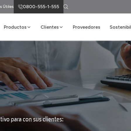
0800-555-1-555
s Útiles
Productos
Clientes
Proveedores
Sostenibi
Cemento
Loma Atiende
Sostenibi
Cal
Servicios de Entrega
Programa 
s
Albañilería
Portal LomaNet
Hormigón
Asesoría Técnica
Agregados
Puntos de Venta
Preguntas Frecuentes
ivo para con sus clientes: