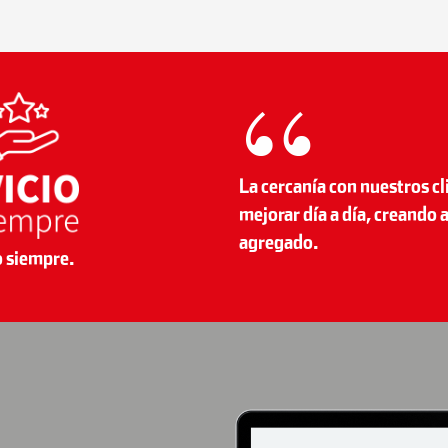
La
cercanía
con nuestros cl
mejorar día a día, creando
a
agregado.
o siempre.