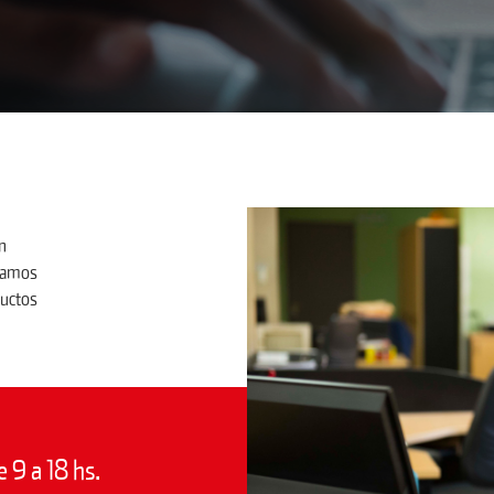
n
clamos
ductos
e 9 a 18 hs.