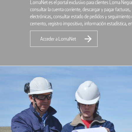
LomaNet es el portal exclusivo para clientes Loma Negra.
consultar la cuenta corriente, descargar y pagar factura
electrónicas, consultar estado de pedidos y seguimiento 
cemento, registro impositivo, información estadística, en

Acceder a LomaNet