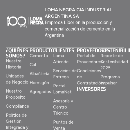
LOMA NEGRA CIA INDUSTRIAL
ARGENTINA SA
Empresa Líder en la producción y
comercialización de cemento en la
Argentina
¿QUIÉNES
PRODUCTOS
CLIENTES
PROVEEDORES
SOSTENIBIL
SOMOS?
Cemento
Loma
Portal de
Reporte de
Nuestra
Atiende
Proveedores
Sostenibilidad
Cal
Historia
2025
Servicios de
Condiciones
Albañilería
Unidades
Entrega
de
Programa
de Negocio
Hormigón
Contratación
Impulsar
Portal
INVERSORES
Nuestro
Agregados
LomaNet
Propósito
Asesoría y
Compliance
Centro
Técnico
Política de
Gestión
Puntos de
Integrada y
Venta