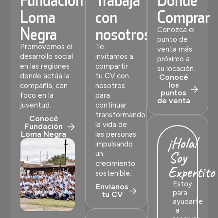
Loma
con
Comprar
Negra
nosotros
Conozca el
punto de
Promovemos el
Te
venta más
desarrollo social
invitamos a
próximo a
en las regiones
compartir
su locación.
donde actúa la
tu CV con
Conocé
los
compañía, con
nosotros
puntos
foco en la
para
de venta
juventud.
continuar
transformando
Conocé
la vida de
Fundación
Loma Negra
las personas
¡Hola!
impulsando
Soy
un
crecimiento
Expertito
sostenible.
Estoy
Envianos
para
tu CV
ayudarte
a