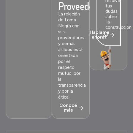
resolver
Proveedores
tus
dudas
La relación
sobre
de Loma
la
Negra con
construcción.
sus
¡Hablame
ahora!
proveedores
y demás
aliados está
orientada
por el
respeto
mutuo, por
la
transparencia
y por la
ética.
Conocé
más